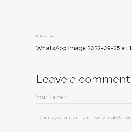
Navigation
Published in
Previous
de
WhatsApp Image 2022-09-25 at 1
post:
l’article
Leave a comment
Enregistrer mon nom, mon e-mail et mon 