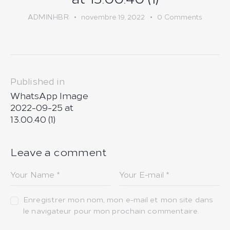
ADMINHBR
novembre 19, 2022
0
Comments
Navigation
Published in
de
Previous
WhatsApp Image
post:
l’article
2022-09-25 at
13.00.40 (1)
Leave a comment
Enregistrer mon nom, mon e-mail et mon site dans
le navigateur pour mon prochain commentaire.