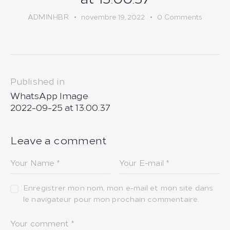
ADMINHBR
novembre 19, 2022
0
Comments
Navigation
Published in
de
Previous
WhatsApp Image
post:
l’article
2022-09-25 at 13.00.37
Leave a comment
Enregistrer mon nom, mon e-mail et mon site dans
le navigateur pour mon prochain commentaire.