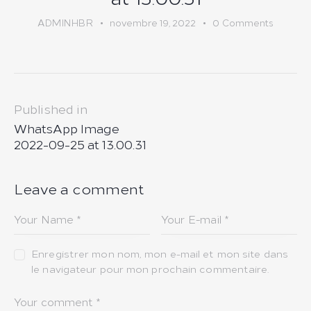
ADMINHBR
novembre 19, 2022
0
Comments
Navigation
Published in
de
Previous
WhatsApp Image
post:
l’article
2022-09-25 at 13.00.31
Leave a comment
Enregistrer mon nom, mon e-mail et mon site dans
le navigateur pour mon prochain commentaire.