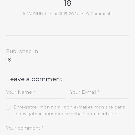
18
ADMINHBR
août 15, 2024
0
Comments
Navigation
Published in
de
Previous
18
post:
l’article
Leave a comment
Enregistrer mon nom, mon e-mail et mon site dans
le navigateur pour mon prochain commentaire.