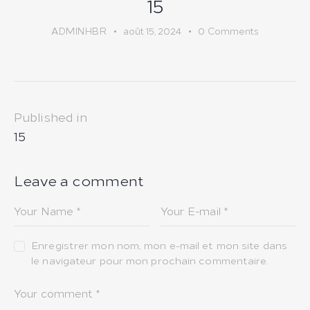
15
ADMINHBR
août 15, 2024
0
Comments
Navigation
Published in
de
Previous
15
post:
l’article
Leave a comment
Enregistrer mon nom, mon e-mail et mon site dans
le navigateur pour mon prochain commentaire.