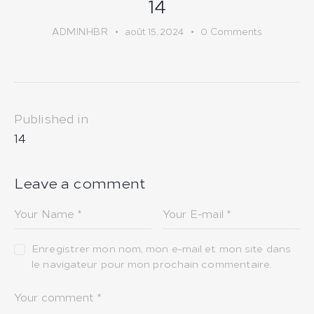
14
ADMINHBR
août 15, 2024
0
Comments
Navigation
Published in
de
Previous
14
post:
l’article
Leave a comment
Enregistrer mon nom, mon e-mail et mon site dans
le navigateur pour mon prochain commentaire.