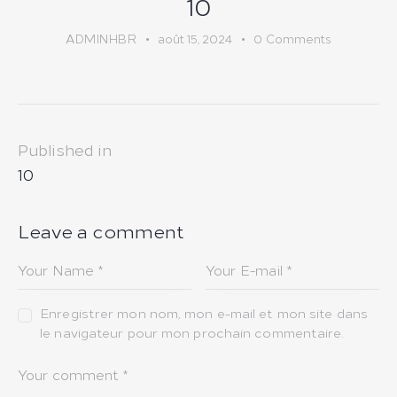
10
ADMINHBR
août 15, 2024
0
Comments
Navigation
Published in
de
Previous
10
post:
l’article
Leave a comment
Enregistrer mon nom, mon e-mail et mon site dans
le navigateur pour mon prochain commentaire.